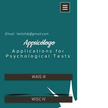
Email: heliofvb
@gmail.com
Appsicólogo
Applications for
Psychological Tests
WAIS III
WISC IV