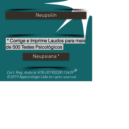
Neupsilin
* Corrige e Imprime Laudos para mais
de 500 Testes Psicológicos
Neupsiana *
®
Cert. Reg. Autoral A78-20190228113439
©2019 Appsicólogo Ltda
All rights reserved